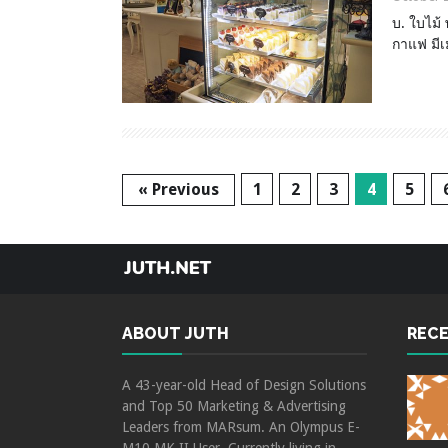
บ. ใบไม้
กาแฟ มีเ
« Previous
1
2
3
4
5
ABOUT JUTH
REC
A 43-year-old Head of Design Solutions
and Top 50 Marketing & Advertising
Leaders from MARsum. An Olympus E-