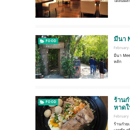
ได้สัมผั
TEMPLE
มีนา 
FOOD
December 7, 2021
February 
วัดมเหยงคณ์ พระนครศรีอยุธยา
มีนา Meen
หลัก
ร้านก
FOOD
หาดใ
February 
ร้านก๋วยเ