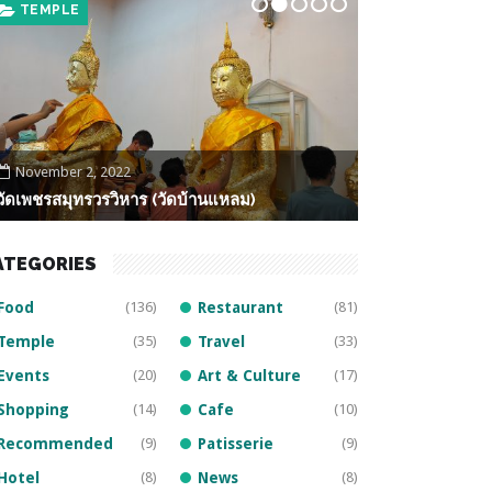
TEMPLE
FOOD
November 2, 2022
October 22, 20
วัดเพชรสมุทรวรวิหาร (วัดบ้านแหลม)
หลวงพ่อโต วัดบ
ATEGORIES
Food
(136)
Restaurant
(81)
Temple
(35)
Travel
(33)
Events
(20)
Art & Culture
(17)
Shopping
(14)
Cafe
(10)
Recommended
(9)
Patisserie
(9)
Hotel
(8)
News
(8)