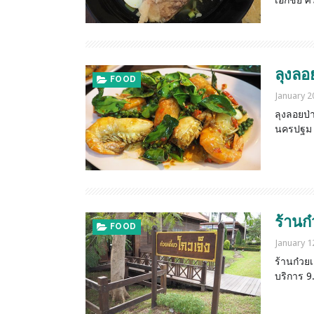
เอกชัย ศร
ลุงลอ
FOOD
January 2
ลุงลอยป่
นครปฐม
ร้านก๋
FOOD
January 1
ร้านก๋วย
บริการ 9