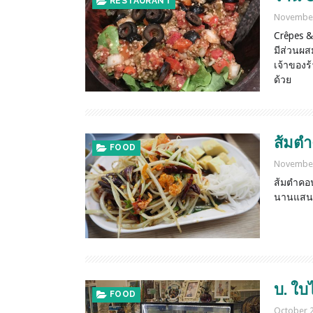
RESTAURANT
November
Crêpes &
มีส่วนผส
เจ้าของร
ด้วย
ส้มต
FOOD
November
ส้มตำคอน
นานแสนน
บ. ใบ
FOOD
October 2