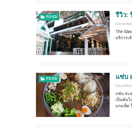
รีวิว:
FOOD
December
The Glas
บริการเล
แซ่บ 
FOOD
December
แซ่บ สะอ
เป็นต้นไ
แกงเห็ด 