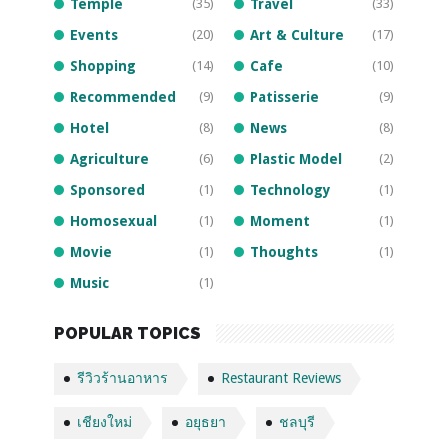
Temple
(35)
Travel
(33)
Events
(20)
Art & Culture
(17)
Shopping
(14)
Cafe
(10)
Recommended
(9)
Patisserie
(9)
Hotel
(8)
News
(8)
Agriculture
(6)
Plastic Model
(2)
Sponsored
(1)
Technology
(1)
Homosexual
(1)
Moment
(1)
Movie
(1)
Thoughts
(1)
Music
(1)
POPULAR TOPICS
รีวิวร้านอาหาร
Restaurant Reviews
เชียงใหม่
อยุธยา
ชลบุรี