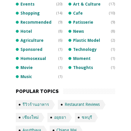
Events
(20)
Art & Culture
(17)
Shopping
(14)
Cafe
(10)
Recommended
(9)
Patisserie
(9)
Hotel
(8)
News
(8)
Agriculture
(6)
Plastic Model
(2)
Sponsored
(1)
Technology
(1)
Homosexual
(1)
Moment
(1)
Movie
(1)
Thoughts
(1)
Music
(1)
POPULAR TOPICS
รีวิวร้านอาหาร
Restaurant Reviews
เชียงใหม่
อยุธยา
ชลบุรี
Ayutthaya
Chiang Mai