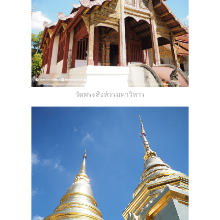
วัดพระสิงห์วรมหาวิหาร