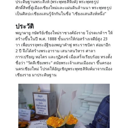
ประดิษฐานพระสิงห์ (พระพุทธสิหิงค์) พระพุทธรูป
ศักดิ์สิทธิ์คู่เมืองเชียงใหม่และแผ่นดินล้านนา พระพุทธรูป
เป็นศิลปะเชียงแสนรู้จักกันในชื่อ “เชียงแสนสิงห์หนึ่ง”
ประวัติ
พญาผายู กษัตริย์เชียงใหม่ราชวงศ์มังราย โปรดเกล้าฯ ให้
สร้างขึ้นในปี พ.ศ. 1888 ขั้นแรกให้ก่อสร้างเจดีย์สูง 23
วา เพื่อบรรจุพระอัฐิของพญาคำฟู พระราชบิดา ต่อมาอีก
2 ปี จึงได้สร้างพระอาราม เสนาสนวิหาร ศาลา
การเปรียญ หอไตร และกุฏิสงฆ์ เมื่อเสร็จเรียบร้อย ทรงตั้ง
ชื่อว่า “วัดลีเชียงพระ” สมัยพระเจ้าแสนเมืองมา ขึ้นครอง
นครเชียงใหม่ โปรดให้อัญเชิญพระพุทธสิหิงค์มาจากเมือง
เชียงราย มาประดิษฐาน