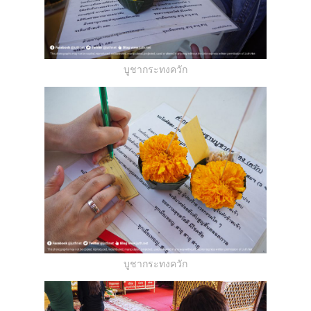
บูชากระทงควัก
บูชากระทงควัก