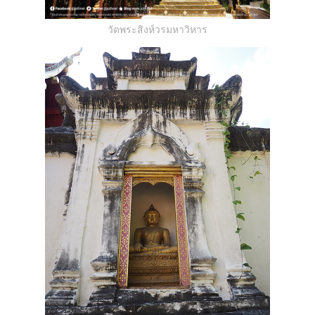
วัดพระสิงห์วรมหาวิหาร