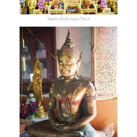
วัดพระสิงห์วรมหาวิหาร