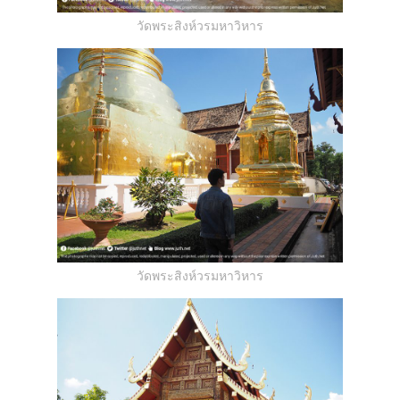
วัดพระสิงห์วรมหาวิหาร
วัดพระสิงห์วรมหาวิหาร