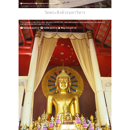
วัดพระสิงห์วรมหาวิหาร