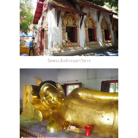
วัดพระสิงห์วรมหาวิหาร