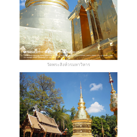
วัดพระสิงห์วรมหาวิหาร