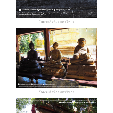
วัดพระสิงห์วรมหาวิหาร
วัดพระสิงห์วรมหาวิหาร