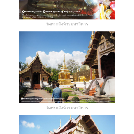
วัดพระสิงห์วรมหาวิหาร
วัดพระสิงห์วรมหาวิหาร