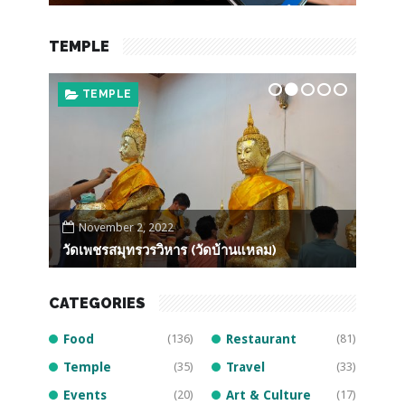
TEMPLE
FOOD
T
October 22, 2022
Dec
หลวงพ่อโต วัดบางพลีใหญ่ใน
วัดรา
CATEGORIES
Food
(136)
Restaurant
(81)
Temple
(35)
Travel
(33)
Events
(20)
Art & Culture
(17)