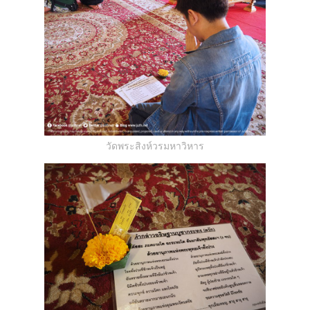
วัดพระสิงห์วรมหาวิหาร